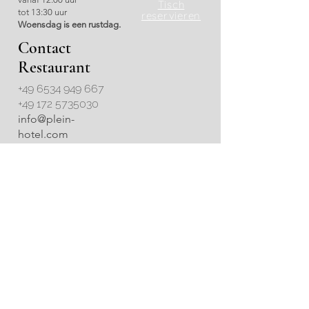
Tisch
tot 13:30 uur
reservieren
Woensdag is een rustdag.
Contact
Restaurant
+49 6534 949 667
+49 172 5735030
info@plein-
hotel.com
Contact
opnemen
met hotel
+49 6534 949 667
booking@plein-hotel.com
Adres
Oude Wijnpershuis &
Plein Hotel