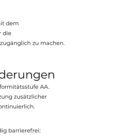
it dem
r die
i zugänglich zu machen.
orderungen
formitätsstufe AA.
zung zusätzlicher
ntinuierlich.
g barrierefrei: