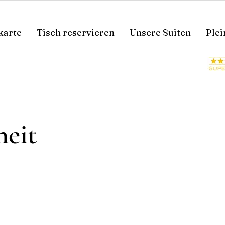
karte
Tisch reservieren
Unsere Suiten
Plei
heit