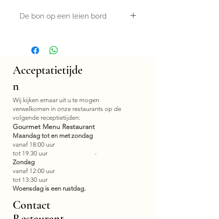
De bon op een leien bord
Deze digitale voucher (PDF) kunt u
eenvoudig afdrukken op een A4-tje
en zelf afgeven of per e-mail
versturen.
Acceptatietijde
Wilt u de voucher liever ontvangen
n
in de vorm van een door ons
ontworpen leisteen plaquette? Stuur
Wij kijken ernaar uit u te mogen
dan een kort berichtje met uw adres
verwelkomen in onze restaurants op de
naar info@hotel-plein.com. Tegen
volgende receptietijden:
Gourmet Menu Restaurant
een meerprijs van € 5,- sturen wij u
Maandag tot en met zondag
de leisteen plaquette binnen circa
vanaf 18:00 uur
twee werkdagen toe. U kunt de
tot 19.30 uur
plaquette ook, na afspraak, bij ons
Zondag
afhalen.
vanaf 12:00 uur
Tisch
tot 13:30 uur
reservieren
Woensdag is een rustdag.
Contact
Restaurant