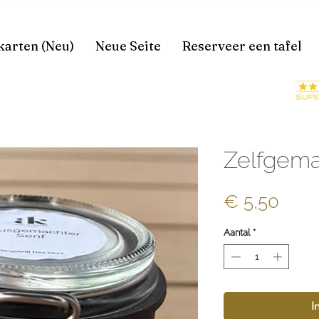
karten (Neu)
Neue Seite
Reserveer een tafel
Zelfgema
Prijs
€ 5,50
Aantal
*
I