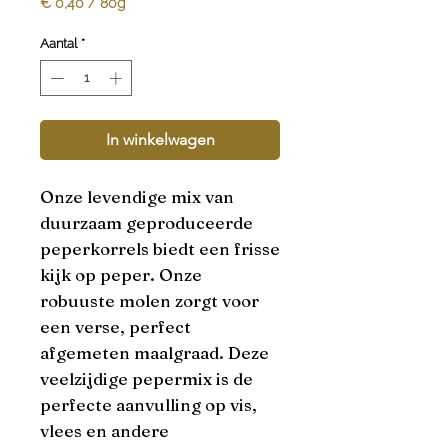
€ 0,40
/
80g
€ 0,40
per
Aantal
*
80
Gram
In winkelwagen
Onze levendige mix van 
duurzaam geproduceerde 
peperkorrels biedt een frisse 
kijk op peper. Onze 
robuuste molen zorgt voor 
een verse, perfect 
afgemeten maalgraad. Deze 
veelzijdige pepermix is de 
perfecte aanvulling op vis, 
vlees en andere 