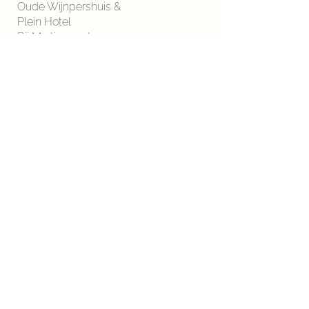
Oude Wijnpershuis &
Plein Hotel
Bij Martinergarten 13
54487 Wintrich