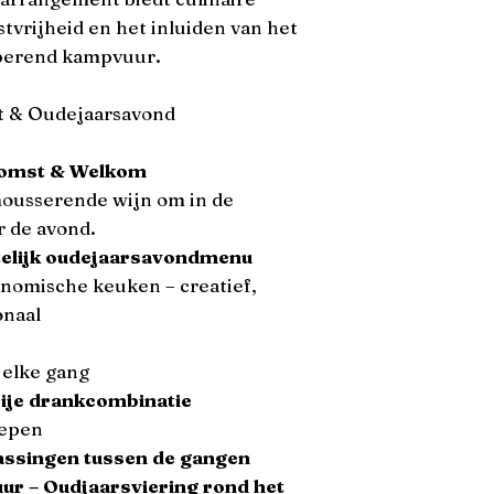
tvrijheid en het inluiden van het
sperend kampvuur.
t & Oudejaarsavond
komst & Welkom
mousserende wijn om in de
 de avond.
stelijk oudejaarsavondmenu
onomische keuken – creatief,
onaal
 elke gang
rije drankcombinatie
repen
rassingen tussen de gangen
ur – Oudjaarsviering rond het