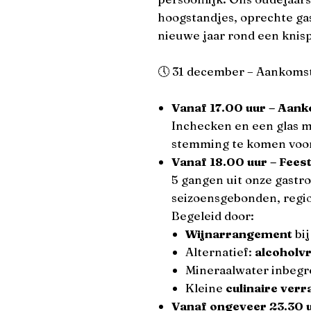
hoogstandjes, oprechte gas
nieuwe jaar rond een kni
🕔 31 december – Aankoms
Vanaf 17.00 uur – Aan
Inchecken en een glas 
stemming te komen voor
Vanaf 18.00 uur – Fee
5 gangen uit onze gastr
seizoensgebonden, regi
Begeleid door:
Wijnarrangement
bij
Alternatief:
alcoholv
Mineraalwater inbeg
Kleine
culinaire ver
Vanaf ongeveer 23.30 u