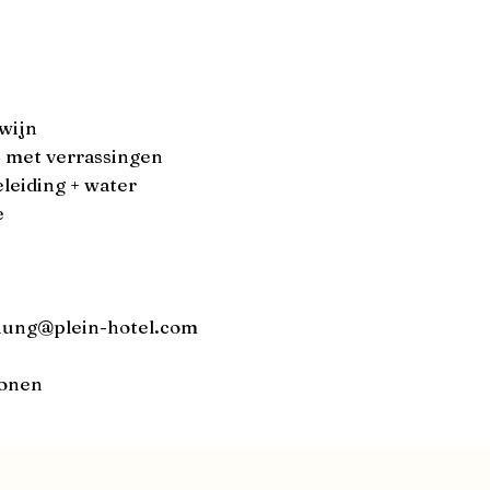
wijn
met verrassingen
eleiding + water
e
hung@plein-hotel.com
sonen