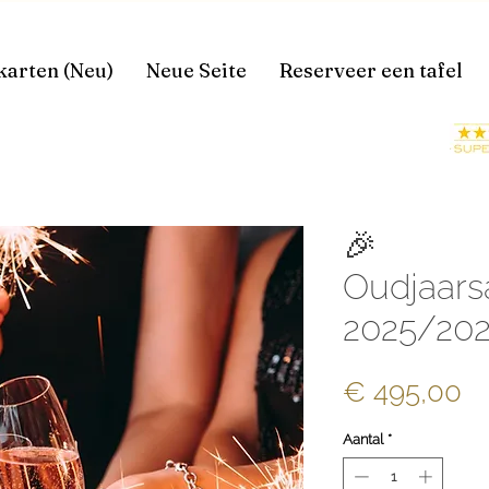
karten (Neu)
Neue Seite
Reserveer een tafel
🎉
Oudjaars
2025/20
Pr
€ 495,00
Aantal
*