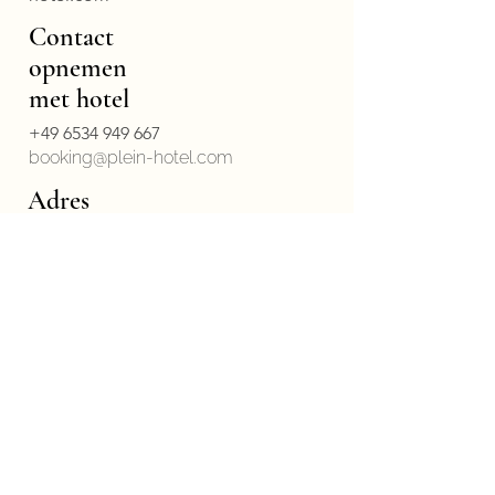
Contact
opnemen
met hotel
+49 6534 949 667
booking@plein-hotel.com
Adres
Oude Wijnpershuis &
Plein Hotel
Bij Martinergarten 13
54487 Wintrich