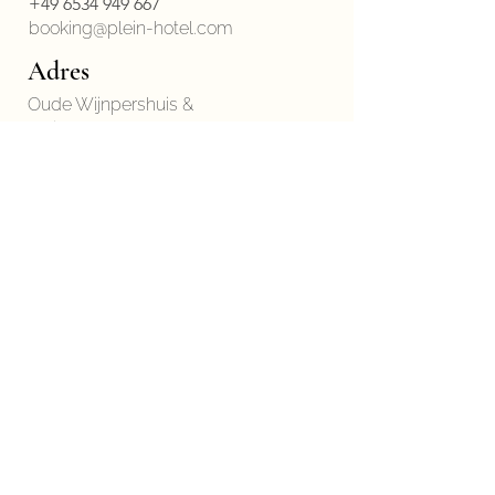
+49 6534 949 667
booking@plein-hotel.com
Adres
Oude Wijnpershuis &
Plein Hotel
Bij Martinergarten 13
54487 Wintrich