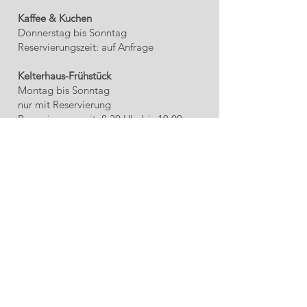
Kaffee & Kuchen
Donnerstag bis Sonntag
Reservierungszeit: auf Anfrage
Kelterhaus-Frühstück
Montag bis Sonntag
nur mit Reservierung
Reservierungszeit: 8:30 Uhr bis 10:00
Uhr
Kontakt
Restaurant
+49 6534 949 667
+49 172 5735030
info@plein-hotel.com
Kontakt
Hotel
+49 6534 949 667