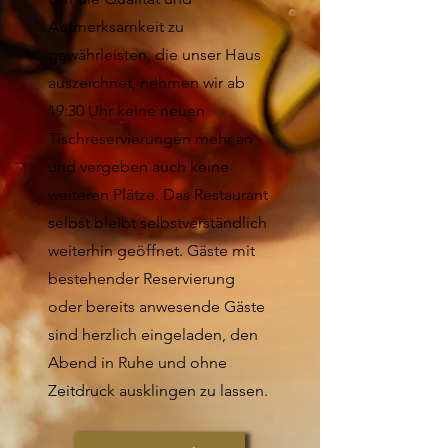
Aufmerksamkeit zu
gewährleisten, die unser Haus
auszeichnet, nehmen wir ab
19:30 Uhr keine neuen
Tischreservierungen mehr an
und vergeben auch keine
weiteren Plätze. Das Restaurant
selbst bleibt selbstverständlich
weiterhin geöffnet. Gäste mit
bestehender Reservierung
oder bereits anwesende Gäste
sind herzlich eingeladen, den
Abend in Ruhe und ohne
Zeitdruck ausklingen zu lassen.