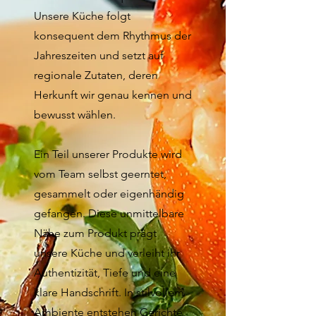
Unsere Küche folgt
konsequent dem Rhythmus der
Jahreszeiten und setzt auf
regionale Zutaten, deren
Herkunft wir genau kennen und
bewusst wählen.
Ein Teil unserer Produkte wird
vom Team selbst geerntet,
gesammelt oder eigenhändig
gefangen. Diese unmittelbare
Nähe zum Produkt prägt
unsere Küche und verleiht ihr
Authentizität, Tiefe und eine
klare Handschrift. In stilvollem
Ambiente entstehen Gerichte,