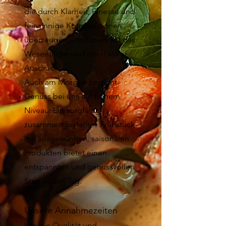
die durch Klarheit, Finesse und
feinsinnige Kompositionen
überzeugen – reduziert auf das
Wesentliche und doch voller
Ausdruck.
Auch am Morgen beginnt
Genuss bei uns auf hohem
Niveau: Ein sorgfältig
zusammengestelltes Frühstück
mit ausgewählten, saisonalen
Produkten bietet einen
entspannten und genussvollen
Start in den Tag.
Unsere Annahmezeiten
Um die Qualität und