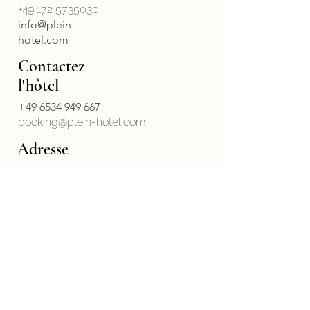
+49 172 5735030
info@plein-
hotel.com
Contactez
l'hôtel
+49 6534 949 667
booking@plein-hotel.com
Adresse
Old Wine Press
House & Plein Hotel
Au Martinergarten 13
54487 Wintrich