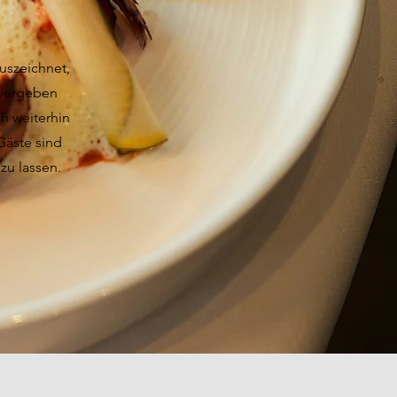
uszeichnet,
 vergeben
ch weiterhin
Gäste sind
zu lassen.