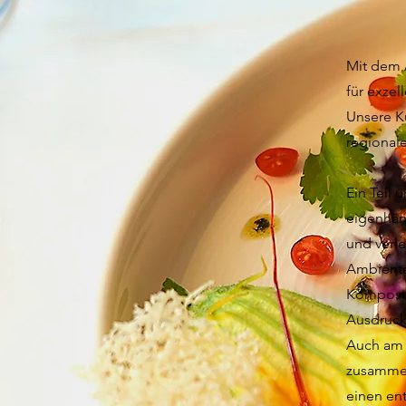
Mit dem A
für exzel
Unsere K
regional
Ein Teil
eigenhän
und verle
Ambiente 
Komposit
Ausdruck
Auch am 
zusammen
einen ent