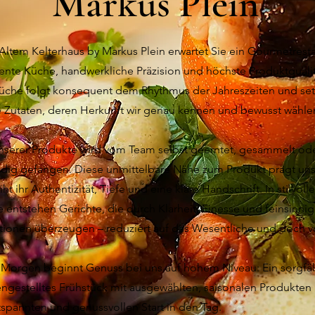
Markus Plein
ltem Kelterhaus by Markus Plein erwartet Sie ein Gourmetresta
lente Küche, handwerkliche Präzision und höchste Produktqualit
üche folgt konsequent dem Rhythmus der Jahreszeiten und set
e Zutaten, deren Herkunft wir genau kennen und bewusst wähle
 unserer Produkte wird vom Team selbst geerntet, gesammelt od
dig gefangen. Diese unmittelbare Nähe zum Produkt prägt un
iht ihr Authentizität, Tiefe und eine klare Handschrift. In stilvol
entstehen Gerichte, die durch Klarheit, Finesse und feinsinni
ionen überzeugen – reduziert auf das Wesentliche und doch vo
.
Morgen beginnt Genuss bei uns auf hohem Niveau: Ein sorgfäl
gestelltes Frühstück mit ausgewählten, saisonalen Produkten 
spannten und genussvollen Start in den Tag.