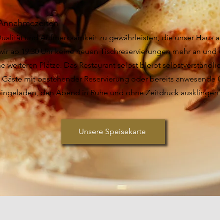
Annahmezeiten
ualität und Aufmerksamkeit zu gewährleisten, die unser Haus a
ir ab 19:30 Uhr keine neuen Tischreservierungen mehr an und
e weiteren Plätze. Das Restaurant selbst bleibt selbstverständli
. Gäste mit bestehender Reservierung oder bereits anwesende 
 eingeladen, den Abend in Ruhe und ohne Zeitdruck ausklingen 
Unsere Speisekarte