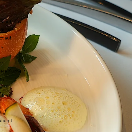
urant, das
ät steht.
zt auf
n.
er
sere Küche
lem
ge
ller
tig
bietet