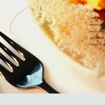
Unsere 
Um die Q
nehmen w
auch kein
geöffnet
herzlich