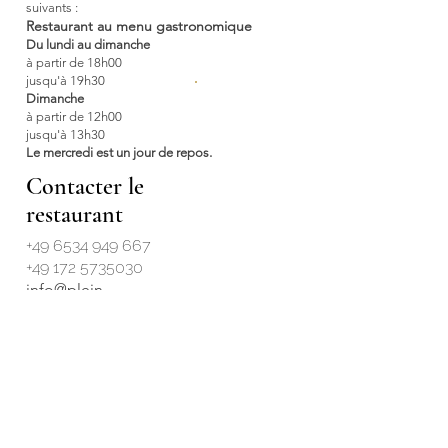
suivants :
Restaurant au menu gastronomique
Du lundi au dimanche
à partir de 18h00
jusqu'à 19h30
Dimanche
à partir de 12h00
Tisch
jusqu'à 13h30
reservieren
Le mercredi est un jour de repos.
Contacter le
restaurant
+49 6534 949 667
+49 172 5735030
info@plein-
hotel.com
Contactez
l'hôtel
+49 6534 949 667
booking@plein-hotel.com